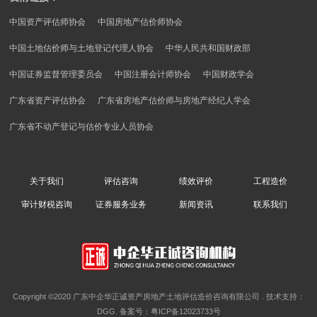
计
评
造
中国资产评估师协会
中国房地产估价师协会
估
价
财
中国土地估价师与土地登记代理人协会
中华人民共和国财政部
公
税
中国证券监督管理委员会
中国注册会计师协会
中国财政学会
司
正
广东省资产评估协会
广东省房地产估价师与房地产经纪人学会
咨
程
广东省不动产登记与估价专业人员协会
询
会
审
计
证
计
关于我们
评估咨询
绩效评价
工程造价
师
券
财
事
审计财税咨询
证券服务业务
新闻资讯
联系我们
税
务
服
咨
所
务
询
金
信
业
Copyright ©2020 广东中企华正诚资产房地产土地评估造价咨询有限公司 . 技术支持：
税
DGG. 备案号：
粤ICP备12023733号