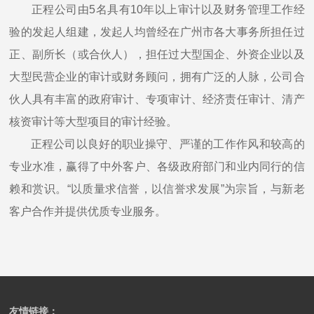
正程公司由5名具有10年以上审计以及财务管理工作经
介
询
验的发起人组建，发起人均曾经在广州市各大事务所担任过
绍
评
绩
公
正、副所长（或合伙人），担任过大型国企、外资企业以及
估
司
大型民营企业的审计或财务顾问，拥有广泛的人脉，公司合
效
类
荣
伙人具有丰富的政府审计、专项审计、经济责任审计、清产
业
誉
评
核资审计等大型项目的审计经验。
务
技
正程公司以良好的职业操守、严谨的工作作风和较高的
价
咨
术
绩
专业水准，赢得了中外客户、各级政府部门和业内同行的信
工
询
力
效
赖和赏识。“以质量求信誉，以信誉求发展”为宗旨，与新老
类
量
程
评
客户合作并提供优质专业服务。
业
中
价
务
造
企
华
价
正
工
审
诚
程
友情链接：