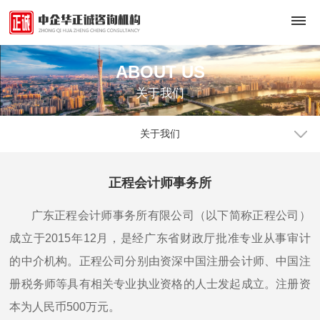
ABOUT US
首
关于我们
页
关
关于我们
于
正程会计师事务所
我
广东正程会计师事务所有限公司（以下简称正程公司）
们
成立于2015年12月，是经广东省财政厅批准专业从事审计
公
评
的中介机构。正程公司分别由资深中国注册会计师、中国注
司
册税务师等具有相关专业执业资格的人士发起成立。注册资
估
成
本为人民币500万元。
员
咨