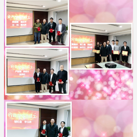
介
询
绍
评
绩
公
估
司
效
类
荣
业
誉
评
务
技
价
咨
术
绩
工
询
力
效
类
量
程
评
业
中
价
务
造
企
华
价
正
工
审
诚
程