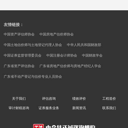
务
务
证
新
师
券
事
友情链接：
闻
服
务
中国资产评估师协会
中国房地产估价师协会
务
资
所
信
中国土地估价师与土地登记代理人协会
中华人民共和国财政部
讯
息
中国证券监督管理委员会
中国注册会计师协会
中国财政学会
政
联
披
广东省资产评估协会
广东省房地产估价师与房地产经纪人学会
策
露
系
法
广东省不动产登记与估价专业人员协会
规
我
房
关于我们
评估咨询
绩效评价
工程造价
们
地
联
审计财税咨询
证券服务业务
新闻资讯
联系我们
产
系
市
方
场