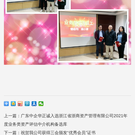
计
评
造
估
价
财
公
税
司
正
咨
程
询
会
审
计
证
计
师
券
财
事
税
务
服
咨
所
务
询
金
上一篇：广东中企华正诚入选浙江省浙商资产管理有限公司2021年
信
度业务类资产评估中介机构备选库
业
税
下一篇：祝贺我公司获得三会颁发“优秀会员”证书