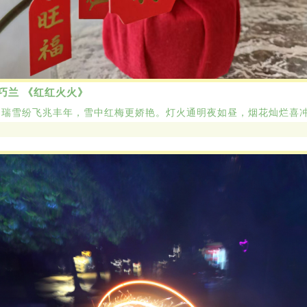
巧兰 《红红火火》
：
瑞雪纷飞兆丰年，雪中红梅更娇艳。灯火通明夜如昼，烟花灿烂喜